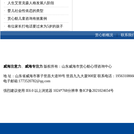
·
人生艾里克森人格发展八阶段
·
婴儿社会性依恋的类型
·
赏心舫儿童咨询有效案例
·
有位家长打电话要过来为5岁的孩子
赏心舫概况
|
联系我
威海注意力
、
威海专注力
版权所有：山东威海市赏心舫心理咨询中心
地 址：山东省威海市寨子世昌大道99号 世昌九九大厦908室 联系电话：19563108668 13
电子邮箱:1773520782@qq.com
强烈建议使用 IE6.0 以上浏览器 1024
*
768分辨率
鲁ICP备2021024654号