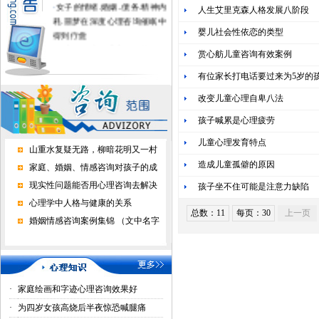
·
女子的情绪.婚姻..债务.精神内
人生艾里克森人格发展八阶段
耗.噩梦在深度心理咨询催眠中
得到疗愈
婴儿社会性依恋的类型
·
不上学的孩子进心理学校有用
赏心舫儿童咨询有效案例
吗？
·
家长好好做心理咨询，孩子才
有位家长打电话要过来为5岁的
正常上学了
改变儿童心理自卑八法
·
心理咨询能挽回婚恋情感吗？
孩子喊累是心理疲劳
儿童心理发育特点
山重水复疑无路，柳暗花明又一村
造成儿童孤僻的原因
家庭、婚姻、情感咨询对孩子的成
现实性问题能否用心理咨询去解决
孩子坐不住可能是注意力缺陷
心理学中人格与健康的关系
总数：11
每页：30
上一页
婚姻情感咨询案例集锦 （文中名字
·
家庭绘画和字迹心理咨询效果好
·
为四岁女孩高烧后半夜惊恐喊腿痛