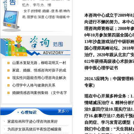
忆力、学习力、情
·
女子的情绪.婚姻..债务.精神内
耗.噩梦在深度心理咨询催眠中
本咨询中心成立于2009
得到疗愈
向进行不懈的努力。本中心
·
不上学的孩子进心理学校有用
理咨询师资格证；2008年
吗？
0年10月参加第四届全国心理
·
家长好好做心理咨询，孩子才
13年沙盘游戏治疗中级职称
正常上学了
国心理师高峰论坛。2018
·
心理咨询能挽回婚恋情感吗？
治疗。2020年跟从北京
022年获得高级读心术肢体
山重水复疑无路，柳暗花明又一村
得中医心理学证书
家庭、婚姻、情感咨询对孩子的成
现实性问题能否用心理咨询去解决
2024.5应聘为：
中国管理科
心理学中人格与健康的关系
专家）
婚姻情感咨询案例集锦 （文中名字
现在中心开展多种业务：1.
情绪减压治疗 4. 精神分析
法9.森田疗法10.现实疗法
疗16.叙事疗法17.危机干
·
家庭绘画和字迹心理咨询效果好
自闭症、学习发育迟缓型（
我们中心坚信：“天生我材
·
为四岁女孩高烧后半夜惊恐喊腿痛