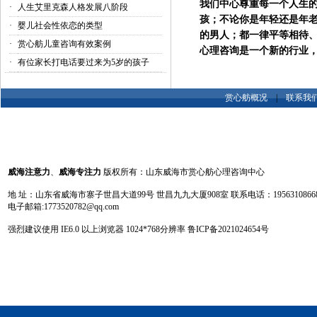
我们中心尊重每一个人生
·
人生艾里克森人格发展八阶段
孩；不论你是年轻还是年
·
婴儿社会性依恋的类型
的男人；都一律平等相待
·
赏心舫儿童咨询有效案例
心理咨询是一个新的行业
·
有位家长打电话要过来为5岁的孩子
2024年
赏心舫概况
|
联系我
威海注意力
、
威海专注力
版权所有：山东威海市赏心舫心理咨询中心
地 址：山东省威海市寨子世昌大道99号 世昌九九大厦908室 联系电话：19563108668 13
电子邮箱:1773520782@qq.com
强烈建议使用 IE6.0 以上浏览器 1024
*
768分辨率
鲁ICP备2021024654号