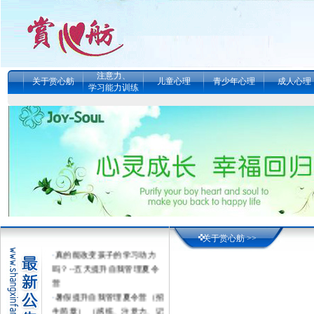
注意力、
关于赏心舫
儿童心理
青少年心理
成人心理
学习能力训练
关于赏心舫 >>
·
真的能改变孩子的学习动力
吗？--五天提升自我管理夏令
营
·
暑假提升自我管理夏令营（招
生简章） （感统、注意力、记