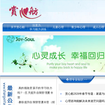
注意力、
关于赏心舫
儿童心理
青少年心理
成人心理
学习能力训练
心理专业知识 >>
·
真的能改变孩子的学习动力
吗？--五天提升自我管理夏令
赏心舫2026年春节专题：家庭
营
·
暑假提升自我管理夏令营（招
心理咨询能解决未来迷茫问题吗
生简章） （感统、注意力、记