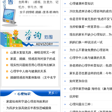
心理健康科普知识
忆力、学习力、情
·
女子的情绪.婚姻..债务.精神内
20次焦虑来访者心理咨询的成功
耗.噩梦在深度心理咨询催眠中
你是否常常被无形的“焦虑不安”
得到疗愈
·
不上学的孩子进心理学校有用
当抑郁像雾一样笼罩你——或许
吗？
现在的家长不缺少心理知识，为
·
家长好好做心理咨询，孩子才
正常上学了
妈妈们换一种说法试一试
·
心理咨询能挽回婚恋情感吗？
为什么不要做免费的心理咨询
山重水复疑无路，柳暗花明又一村
心理学中人格与健康的关系
家庭、婚姻、情感咨询对孩子的成
现实性问题能否用心理咨询去解决
孙老师的心理学科普知识：焦虑
心理学中人格与健康的关系
家长是否也要这样的结果：今年
婚姻情感咨询案例集锦 （文中名字
如何更加自信
心理学家乔纳森·海特在《象与
抗抑郁
·
家庭绘画和字迹心理咨询效果好
心理问题分三种：
·
为四岁女孩高烧后半夜惊恐喊腿痛