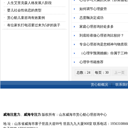
心理学与大脑的关系（孙英顿老
·
人生艾里克森人格发展八阶段
如何调节心理疲劳
·
婴儿社会性依恋的类型
·
赏心舫儿童咨询有效案例
态度鞠决定成功
·
有位家长打电话要过来为5岁的孩子
家庭心理咨询好处多多
到底给谁做心理咨询比较好？
专业心理咨询是您精神与物质双
（心理学预测婚姻）你属于三种
心理学书籍推荐
总数：24
每页：30
上一页
赏心舫概况
|
联系我
威海注意力
、
威海专注力
版权所有：山东威海市赏心舫心理咨询中心
地 址：山东省威海市寨子世昌大道99号 世昌九九大厦908室 联系电话：19563108668 13