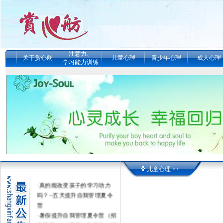
注意力、
关于赏心舫
儿童心理
青少年心理
成人心理
学习能力训练
儿童心理 >>
·
真的能改变孩子的学习动力
吗？--五天提升自我管理夏令
营
·
暑假提升自我管理夏令营（招
生简章） （感统、注意力、记