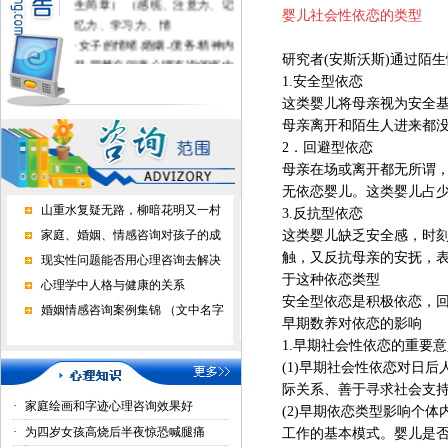
婴儿社会性依恋的类型
忆力、学习力、情
·
女子的情绪.婚姻..债务.精神内
耗.噩梦在深度心理咨询催眠中
研究者(安斯沃斯)通过陌
得到疗愈
1.安全型依恋
·
不上学的孩子进心理学校有用
这类婴儿将母亲视为安全
吗？
母亲离开和陌生人进来都
·
家长好好做心理咨询，孩子才
2．回避型依恋
正常上学了
母亲在场或离开都无所谓
·
心理咨询能挽回婚恋情感吗？
无依恋婴儿。这类婴儿占
山重水复疑无路，柳暗花明又一村
3.反抗型依恋
家庭、婚姻、情感咨询对孩子的成
这类婴儿缺乏安全感，时
触，又反抗母亲的安抚，
现实性问题能否用心理咨询去解决
于这种依恋类型
心理学中人格与健康的关系
安全型依恋是积极依恋，
婚姻情感咨询案例集锦 （文中名字
早期数养对依恋的影响
1.早期社会性依恋的重要意
(1)早期社会性依恋对日
际关系、善于寻求社会支
·
家庭绘画和字迹心理咨询效果好
(2)早期依恋类型影响个
·
为四岁女孩高烧后半夜惊恐喊腿痛
工作的基本模式。婴儿是