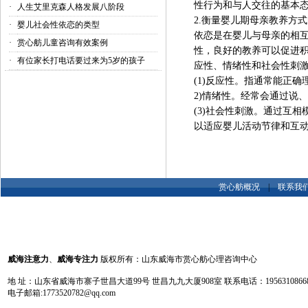
性行为和与人交往的基本
·
人生艾里克森人格发展八阶段
2.衡量婴儿期母亲教养方
·
婴儿社会性依恋的类型
依恋是在婴儿与母亲的相
·
赏心舫儿童咨询有效案例
性，良好的教养可以促进
·
有位家长打电话要过来为5岁的孩子
应性、情绪性和社会性刺
(1)反应性。指通常能正
2)情绪性。经常会通过说
(3)社会性刺激。通过互
以适应婴儿活动节律和互
赏心舫概况
|
联系我
威海注意力
、
威海专注力
版权所有：山东威海市赏心舫心理咨询中心
地 址：山东省威海市寨子世昌大道99号 世昌九九大厦908室 联系电话：19563108668 13
电子邮箱:1773520782@qq.com