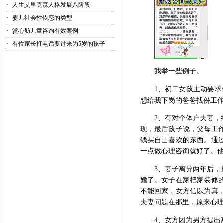
·
人生艾里克森人格发展八阶段
·
婴儿社会性依恋的类型
·
赏心舫儿童咨询有效案例
·
有位家长打电话要过来为5岁的孩子
我举一些例子。
1、
初二女孩主动要求
想给我下岗的爸爸找份工
2、
有对个体户夫妻，
现，最后孩子说，父母工
钱买自己喜欢的东西。通
一点做心理咨询就好了。
3、
妻子离异两年后，
婚了。女子在家把家装修
不能回家，女方信以为真
夫妻问题在那里，原来心
4、
女方因为男方提出