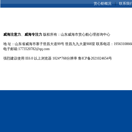
赏心舫概况
|
联系我
威海注意力
、
威海专注力
版权所有：山东威海市赏心舫心理咨询中心
地 址：山东省威海市寨子世昌大道99号 世昌九九大厦908室 联系电话：19563108668 13
电子邮箱:1773520782@qq.com
强烈建议使用 IE6.0 以上浏览器 1024
*
768分辨率
鲁ICP备2021024654号