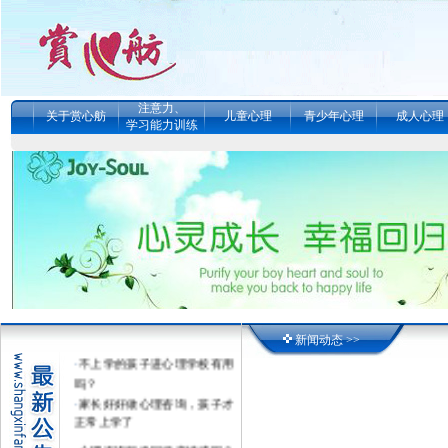
注意力、
关于赏心舫
儿童心理
青少年心理
成人心理
学习能力训练
·
真的能改变孩子的学习动力
吗？--五天提升自我管理夏令
营
·
暑假提升自我管理夏令营（招
生简章） （感统、注意力、记
忆力、学习力、情
·
女子的情绪.婚姻..债务.精神内
耗.噩梦在深度心理咨询催眠中
得到疗愈
新闻动态 >>
·
不上学的孩子进心理学校有用
吗？
·
家长好好做心理咨询，孩子才
正常上学了
·
心理咨询能挽回婚恋情感吗？