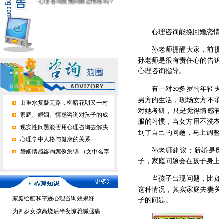
心理咨询能挽回婚恋
孙老师提醒大家，前
孙老师是很有责任心的告
心理咨询指导。
有一对
多岁的年轻
30
男方的生活，现场女方不
山重水复疑无路，柳暗花明又一村
对她考研，只是觉得情感
家庭、婚姻、情感咨询对孩子的成
服的习惯，当女方用不洗
现实性问题能否用心理咨询去解决
到了自己的问题，马上调
心理学中人格与健康的关系
孙老师建议：新婚是
婚姻情感咨询案例集锦 （文中名字
子，家庭问题会在孩子身
当孩子出现问题，比
这种情况，其实家庭夫妻
·
家庭绘画和字迹心理咨询效果好
子的问题。
·
为四岁女孩高烧后半夜惊恐喊腿痛