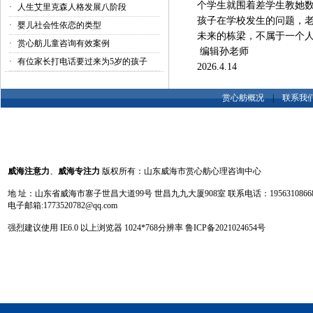
个学生就围着差学生教她数
·
人生艾里克森人格发展八阶段
孩子在学校发生的问题，
·
婴儿社会性依恋的类型
未来的栋梁，不属于一个
·
赏心舫儿童咨询有效案例
编辑孙老师
·
有位家长打电话要过来为5岁的孩子
2026.4.14
赏心舫概况
|
联系我
威海注意力
、
威海专注力
版权所有：山东威海市赏心舫心理咨询中心
地 址：山东省威海市寨子世昌大道99号 世昌九九大厦908室 联系电话：19563108668 13
电子邮箱:1773520782@qq.com
强烈建议使用 IE6.0 以上浏览器 1024
*
768分辨率
鲁ICP备2021024654号