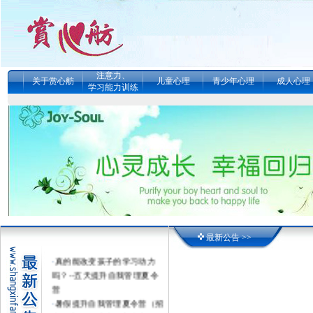
注意力、
关于赏心舫
儿童心理
青少年心理
成人心理
学习能力训练
最新公告 >>
·
真的能改变孩子的学习动力
吗？--五天提升自我管理夏令
营
·
暑假提升自我管理夏令营（招