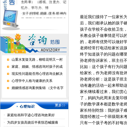
生简章） （感统、注意力、记
忆力、学习力、情
·
女子的情绪.婚姻..债务.精神内
最近我们接待了一位家长
耗.噩梦在深度心理咨询催眠中
得到疗愈
后，我们都承认她的孩子
·
不上学的孩子进心理学校有用
孩子在学校不会收拾卫生
吗？
长教会孩子做事情是可以
·
家长好好做心理咨询，孩子才
的，老师有优势可以做好
正常上学了
老师经常打电话给家长说
·
心理咨询能挽回婚恋情感吗？
终于知道孩子的问题在哪
山重水复疑无路，柳暗花明又一村
孙老师告诉家长，班主任
家庭、婚姻、情感咨询对孩子的成
比如：这个孩子有行为问
给家长，作为老师没有批
现实性问题能否用心理咨询去解决
孙老师分析：这是孩子班
心理学中人格与健康的关系
动有趣的活动一起来帮助
婚姻情感咨询案例集锦 （文中名字
家长继续看过来，我们赏
了，妈妈为此周末去复印
子的数学课本都是数学老
家长特别吃惊：我的孩子
·
家庭绘画和字迹心理咨询效果好
我曾经教过一个班级期末
·
为四岁女孩高烧后半夜惊恐喊腿痛
只有一个孩子考的不好每次