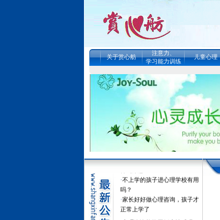
注意力、
关于赏心舫
儿童心理
学习能力训练
·
真的能改变孩子的学习动力
吗？--五天提升自我管理夏令
营
·
暑假提升自我管理夏令营（招
生简章） （感统、注意力、记
忆力、学习力、情
·
女子的情绪.婚姻..债务.精神内
耗.噩梦在深度心理咨询催眠中
得到疗愈
·
不上学的孩子进心理学校有用
吗？
·
家长好好做心理咨询，孩子才
正常上学了
·
心理咨询能挽回婚恋情感吗？