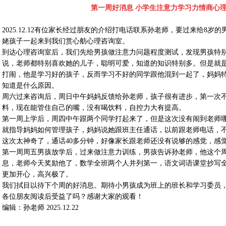
第一周好消息 小学生注意力学习力情商心
2025.12.12有位家长经过朋友的介绍打电话联系孙老师，要过来给8
姥孩子一起来到我们赏心舫心理咨询室。
到达心理咨询室后，我们先给男孩做注意力问题程度测试，发现男孩特
说，老师都特别喜欢她的儿子，聪明可爱，知道的知识特别多。但是就
打闹，他是学习好的孩子，反而学习不好的同学跟他混到一起了，妈妈
知道是什么原因。
周六过来咨询后，周日中午妈妈反馈给孙老师，孩子很有进步，第一次
料，现在能管住自己的嘴，没有喝饮料，自控力大有提高。
第一周上学后，周四中午跟两个同学打起来了，但是这次没有闹到老师
就指导妈妈如何管理孩子，妈妈说她跟班主任通话，以前跟老师电话，
这次太神奇了，通话40多分钟，好像家长跟老师还没有说够的感觉，感
第一周周五男孩放学后，过来做注意力训练，男孩告诉孙老师，他这个
息，老师今天奖励他了，数学全班两个人并列第一，语文词语课堂抄写
更加开心，高兴极了。
我们拭目以待下个周的好消息。期待小男孩成为班上的班长和学习委员
各位朋友阅读后受益了吗？感谢大家的观看！
编辑：孙老师 2025.12.22