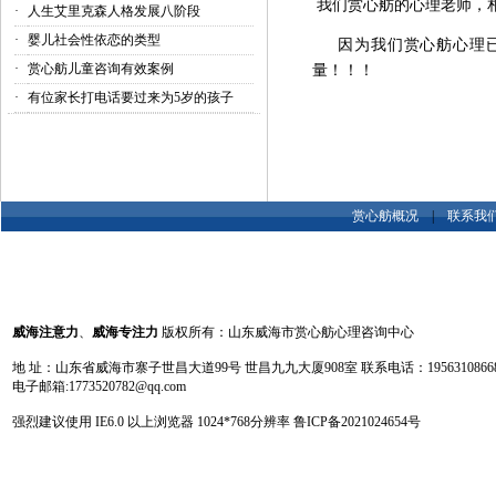
我们赏心舫的心理老师，
·
人生艾里克森人格发展八阶段
·
婴儿社会性依恋的类型
因为我们赏心舫心理
·
赏心舫儿童咨询有效案例
量！！！
·
有位家长打电话要过来为5岁的孩子
赏心舫概况
|
联系我
威海注意力
、
威海专注力
版权所有：山东威海市赏心舫心理咨询中心
地 址：山东省威海市寨子世昌大道99号 世昌九九大厦908室 联系电话：19563108668 13
电子邮箱:1773520782@qq.com
强烈建议使用 IE6.0 以上浏览器 1024
*
768分辨率
鲁ICP备2021024654号