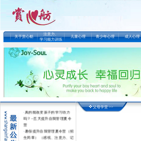
注意力、
关于赏心舫
儿童心理
青少年心理
成人心理
学习能力训练
父母学堂 >>
·
真的能改变孩子的学习动力
吗？--五天提升自我管理夏令
营
·
暑假提升自我管理夏令营（招
生简章） （感统、注意力、记