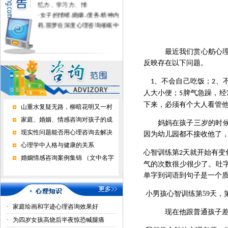
忆力、学习力、情
·
女子的情绪.婚姻..债务.精神内
耗.噩梦在深度心理咨询催眠中
得到疗愈
·
不上学的孩子进心理学校有用
最近我们赏心舫心
吗？
·
家长好好做心理咨询，孩子才
反映存在以下问题。
正常上学了
、不会自己吃饭；
、
1
2
·
心理咨询能挽回婚恋情感吗？
人大小便；
脾气急躁，经
5
下来，必须有个大人看管
山重水复疑无路，柳暗花明又一村
家庭、婚姻、情感咨询对孩子的成
妈妈在孩子三岁的时
现实性问题能否用心理咨询去解决
因为幼儿园都不接收他了
心理学中人格与健康的关系
心智训练第
天就开始有变
2
婚姻情感咨询案例集锦 （文中名字
气的次数很少很少了。吐
单字到词语到句子是一个
小男孩心智训练第59天，
·
家庭绘画和字迹心理咨询效果好
现在他跟普通孩子
·
为四岁女孩高烧后半夜惊恐喊腿痛