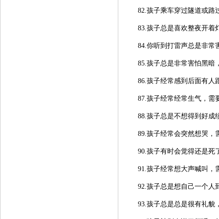
82.孩子乘车穿过隧道或
83.孩子总是喜欢整夜开着
84.你听到打雷声
总是
非常
85.
孩子总是
非常害怕黑暗
86.孩子
经常感到后面有人
87.
孩子经常
经常生气
，
需
88.
孩子总是
不想得到好成
89.
孩子
经常会突然想哭
，
90.孩子
有时会觉得还是死
91.孩子
经常想大声喊叫
，
92.孩子总是想
自己一个人
93.
孩子总是
总是很有礼貌