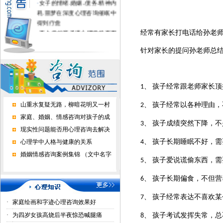
耗.噩梦在深度心理咨询催眠中
得到疗愈
·
不上学的孩子进心理学校有用
经常有家长打电话给孙老
吗？
·
家长好好做心理咨询，孩子才
针对家长的提问孙老师总
正常上学了
·
心理咨询能挽回婚恋情感吗？
孩子经常跟老师家长顶
1、
山重水复疑无路，柳暗花明又一村
孩子经常以各种理由，
2、
家庭、婚姻、情感咨询对孩子的成
孩子成绩突然下降，不
3、
现实性问题能否用心理咨询去解决
孩子长期睡眠不好，需
心理学中人格与健康的关系
4、
婚姻情感咨询案例集锦 （文中名字
孩子爱说谎偷东西，需
5、
孩子长期偏食，不但营
6、
孩子经常表达不喜欢某
7、
·
家庭绘画和字迹心理咨询效果好
·
为四岁女孩高烧后半夜惊恐喊腿痛
孩子考试发挥失常，总
8、