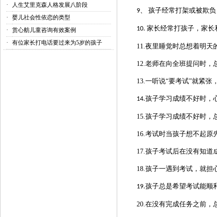
·
人生艾里克森人格发展八阶段
孩子经常打架或被欺负
9、
·
婴儿社会性依恋的类型
家长经常打孩子，家长
10.
·
赏心舫儿童咨询有效案例
·
有位家长打电话要过来为5岁的孩子
11.夜里睡觉时总想着明天
12.老师在向全班提问时
13.一听说“要考试”就紧张
孩子学习成绩不好时，
14.
15.孩子学习成绩不好时，
16.考试时当孩子想不起
17.孩子考试后在没有知
18.孩子一遇到考试，就担
孩子总是希望考试能顺
19.
20.在没有完成任务之前