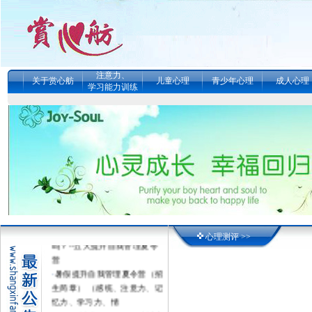
注意力、
关于赏心舫
儿童心理
青少年心理
成人心理
学习能力训练
·
真的能改变孩子的学习动力
吗？--五天提升自我管理夏令
心理测评 >>
营
·
暑假提升自我管理夏令营（招
生简章） （感统、注意力、记
忆力、学习力、情
·
女子的情绪.婚姻..债务.精神内