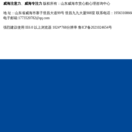
威海注意力
、
威海专注力
版权所有：山东威海市赏心舫心理咨询中心
地 址：山东省威海市寨子世昌大道99号 世昌九九大厦908室 联系电话：19563108668 13
电子邮箱:1773520782@qq.com
强烈建议使用 IE6.0 以上浏览器 1024
*
768分辨率
鲁ICP备2021024654号