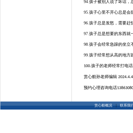
94.
孩子
被别人说了坏话，
95.孩子
心里不开心
总是
会
96.
孩子总是
发怒
，
需要赶
97.
孩子总是
想要的东西就
98.孩子
会经常急躁的坐立
99.孩子
经常想从高的地方
孩子的老师经常打电话
100.
赏心舫孙老师编辑
2024.4.4
预约心理咨询电话
1386308
赏心舫概况
|
联系我