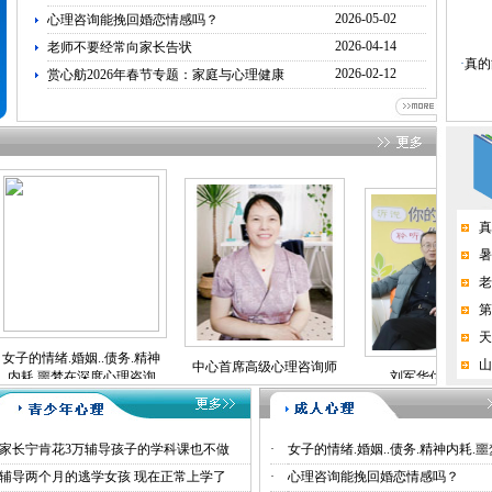
2026-05-02
心理咨询能挽回婚恋情感吗？
2026-04-14
老师不要经常向家长告状
·
真的
提升
2026-02-12
赏心舫2026年春节专题：家庭与心理健康
·
暑假
（感
·
女子
深度
·
不上
·
家长
真
了
暑
·
心理
老
第
天
.婚姻..债务.精神
山
中心首席高级心理咨询师
噩梦在深度心理咨询
刘军华优秀心理师
孙英顿
眠中得到疗愈
家长宁肯花3万辅导孩子的学科课也不做
·
女子的情绪.婚姻..债务.精神内耗.
辅导两个月的逃学女孩 现在正常上学了
·
心理咨询能挽回婚恋情感吗？