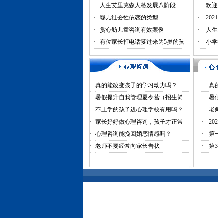
·
人生艾里克森人格发展八阶段
·
欢迎
·
婴儿社会性依恋的类型
·
20
·
赏心舫儿童咨询有效案例
·
人生
·
有位家长打电话要过来为5岁的孩
·
小学
·
真的能改变孩子的学习动力吗？--
·
真
·
暑假提升自我管理夏令营（招生简
·
暑
·
不上学的孩子进心理学校有用吗？
·
老
·
家长好好做心理咨询，孩子才正常
·
2
·
心理咨询能挽回婚恋情感吗？
·
第
·
老师不要经常向家长告状
·
第