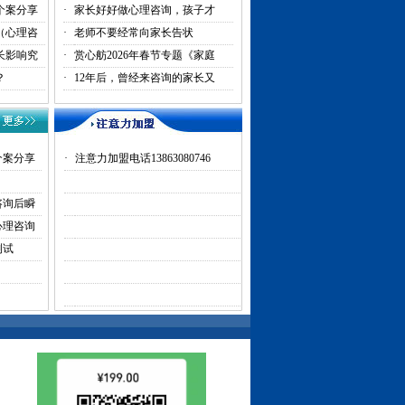
个案分享
·
家长好好做心理咨询，孩子才
（心理咨
·
老师不要经常向家长告状
长影响究
·
赏心舫2026年春节专题《家庭
？
·
12年后，曾经来咨询的家长又
个案分享
·
注意力加盟电话13863080746
咨询后瞬
心理咨询
测试