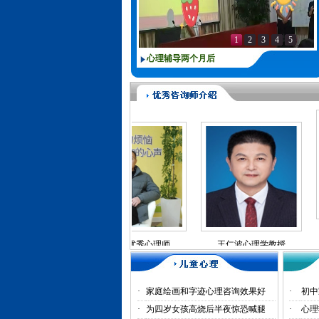
1
2
3
4
5
心理辅导两个月后
女子的情绪
理咨询师
刘军华优秀心理师
王仁波心理学教授
内耗.
催
·
家庭绘画和字迹心理咨询效果好
·
初中
·
为四岁女孩高烧后半夜惊恐喊腿
·
心理