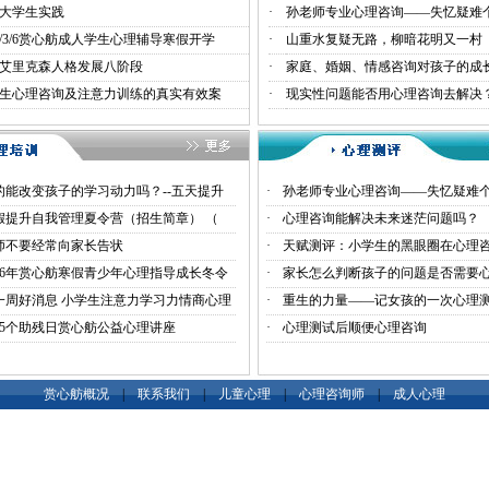
大学生实践
·
孙老师专业心理咨询——失忆疑难
21/3/6赏心舫成人学生心理辅导寒假开学
·
山重水复疑无路，柳暗花明又一村
艾里克森人格发展八阶段
·
家庭、婚姻、情感咨询对孩子的成
生心理咨询及注意力训练的真实有效案
·
现实性问题能否用心理咨询去解决
的能改变孩子的学习动力吗？--五天提升
·
孙老师专业心理咨询——失忆疑难
假提升自我管理夏令营（招生简章） （
·
心理咨询能解决未来迷茫问题吗？
师不要经常向家长告状
·
天赋测评：小学生的黑眼圈在心理
026年赏心舫寒假青少年心理指导成长冬令
·
家长怎么判断孩子的问题是否需要
一周好消息 小学生注意力学习力情商心理
·
重生的力量——记女孩的一次心理
35个助残日赏心舫公益心理讲座
·
心理测试后顺便心理咨询
赏心舫概况
|
联系我们
|
儿童心理
|
心理咨询师
|
成人心理